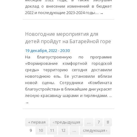
доклад о внесении изменений в бюджет
2022 и последующие 2023-2024 годы.
... →
Новогодние мероприятия для
детей пройдут на Батарейной горе
19 декабря, 2022 - 20:30
На благоустроенную по программе
«Формирование комфортной городской
среды» территорию сегодня доставили
новогоднюю ель. Ее установили вблизи
новой сцены. Сотрудники «Комбината
благоустройства» в ближайшие дни украсят
лесную красавицу шарами и гирляндами.
...
→
Страницы
« первая
‹ предыдущая
…
7
8
9
10
11
12
…
следующая ›