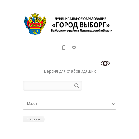
Перейти к основному содержанию
Версия для слабовидящих
Форма поиска
Поиск
Главная