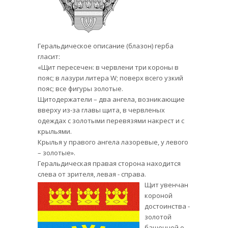
Геральдическое описание (блазон) герба
гласит:
«Щит пересечен: в червлени три короны в
пояс; в лазури литера W; поверх всего узкий
пояс; все фигуры золотые.
Щитодержатели – два ангела, возникающие
вверху из-за главы щита, в червленых
одеждах с золотыми перевязями накрест и с
крыльями.
Крылья у правого ангела лазоревые, у левого
– золотые».
Геральдическая правая сторона находится
слева от зрителя, левая - справа.
Щит увенчан
короной
достоинства -
золотой
башенной о