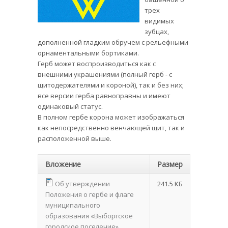
трех
видимых
зубцах,
дополненной гладким обручем с рельефными
орнаментальными бортиками.
Герб может воспроизводиться как с
внешними украшениями (полный герб - с
щитодержателями и короной), так и без них;
все версии герба равноправны и имеют
одинаковый статус.
В полном гербе корона может изображаться
как непосредственно венчающей щит, так и
расположенной выше.
Вложение
Размер
Об утверждении
241.5 КБ
Положения о гербе и флаге
муниципального
образования «Выборгское
городское поселение»