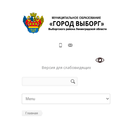
Перейти к основному содержанию
Версия для слабовидящих
Форма поиска
Поиск
Главная