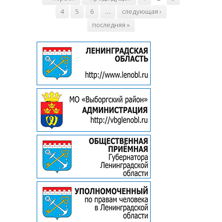
4
5
6
…
следующая ›
последняя »