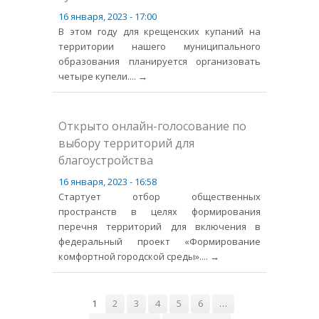
16 января, 2023 - 17:00
В этом году для крещенских купаний на
территории нашего муниципального
образования планируется организовать
четыре купели.
... →
Открыто онлайн-голосование по
выбору территорий для
благоустройства
16 января, 2023 - 16:58
Стартует отбор общественных
пространств в целях формирования
перечня территорий для включения в
федеральный проект «Формирование
комфортной городской среды».
... →
Страницы
1
2
3
4
5
6
…