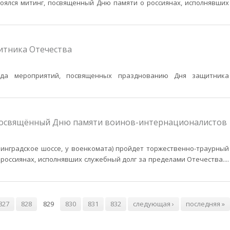
тоялся митинг, посвященный Дню памяти о россиянах, исполнявших
итника Отечества
да мероприятий, посвященных празднованию Дня защитника
 посвящённый Дню памяти воинов-интернационалистов
нинградское шоссе, у военкомата) пройдет торжественно-траурный
россиянах, исполнявших служебный долг за пределами Отечества.
...
827
828
829
830
831
832
следующая ›
последняя »