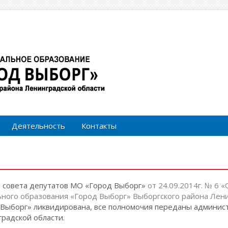
Форма поиска
Поиск
Деятельность
Контакты
м совета депутатов МО «Город Выборг»
от 24.09.2014г. № 6 
ного образования «Город Выборг» Выборгского района Лени
Выборг» ликвидирована, все полномочия переданы админи
радской области.