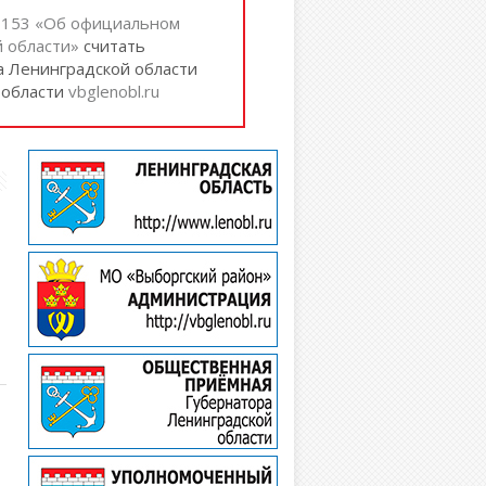
№ 153 «Об официальном
 области»
cчитать
а Ленинградской области
 области
vbglenobl.ru