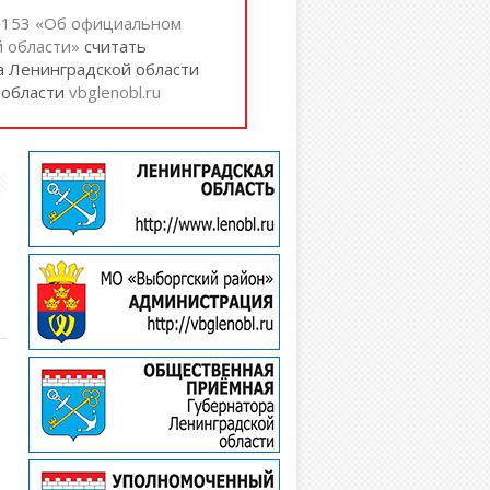
№ 153 «Об официальном
 области»
cчитать
а Ленинградской области
 области
vbglenobl.ru