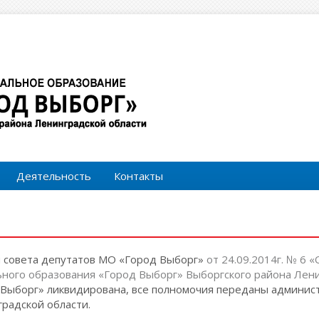
Форма поиска
Поиск
Деятельность
Контакты
м совета депутатов МО «Город Выборг»
от 24.09.2014г. № 6 
ного образования «Город Выборг» Выборгского района Лени
Выборг» ликвидирована, все полномочия переданы админи
радской области.