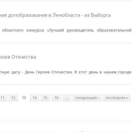
ия допобразования в Ленобласти - из Выборга
 областного конкурса «Лучший руководитель образовательной
роев Отечества
тную дату - День Героев Отечества. В этот день в нашем городе
11
12
13
14
15
16
…
следующая ›
последняя »