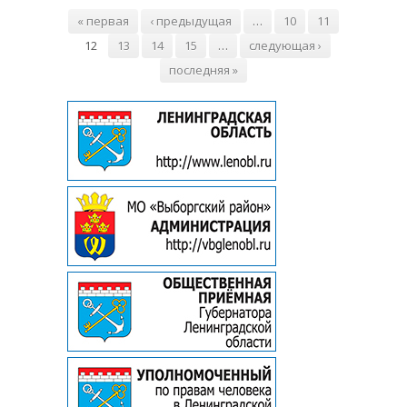
Страницы
« первая
‹ предыдущая
…
10
11
12
13
14
15
…
следующая ›
последняя »