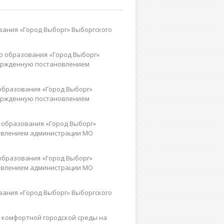
ания «Город Выборг» Выборгского
о образования «Город Выборг»
твержденную постановлением
образования «Город Выборг»
твержденную постановлением
 образования «Город Выборг»
новлением администрации МО
образования «Город Выборг»
новлением администрации МО
ания «Город Выборг» Выборгского
 комфортной городской среды на