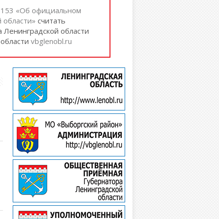
№ 153 «Об официальном
 области»
cчитать
а Ленинградской области
 области
vbglenobl.ru