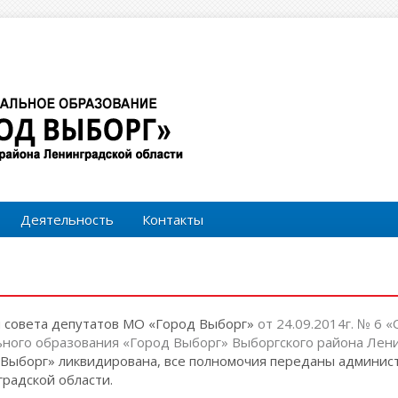
Форма поиска
Поиск
Деятельность
Контакты
м совета депутатов МО «Город Выборг»
от 24.09.2014г. № 6 
ного образования «Город Выборг» Выборгского района Лени
Выборг» ликвидирована, все полномочия переданы админи
радской области.