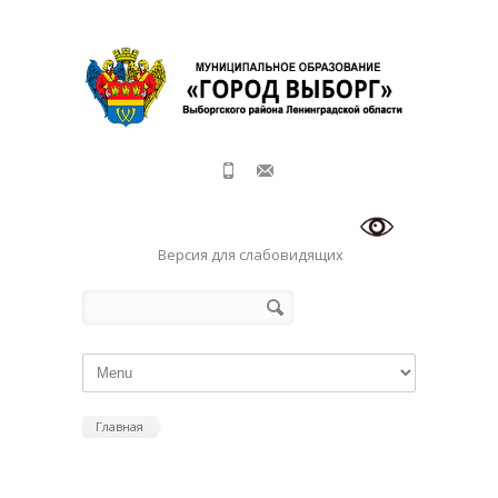
Перейти к основному содержанию
Версия для слабовидящих
Форма поиска
Поиск
Главная