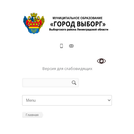
Перейти к основному содержанию
Версия для слабовидящих
Форма поиска
Поиск
Главная