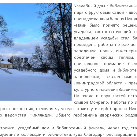
Усадебный дом с библиотечны
парк с фруктовым садом - дво
принадлежавшая барону Никол
«Нами было принято решени
усадьбы, соответствующий н
владельцем усадьбы стал ба
проведены работы по расчист
заведению новых инженерны
обеспечен своим теплом, 
пристальное внимание был
усадебного дома и библиоте
завершены», - сказал замес
Ленинградской области - пр
культурного наследия Владимир
На входе в парк гостей вст
символ Монрепо. Работы по 
орота полностью, включая чугунную калитку и герб баронов Нико
о ведомства Финляндии, Общего гербовника дворянских родо
тройки, усадебный дом и библиотечный флигель, через год ста
музейные коллекции и библиотека, куда благодаря реставрации в