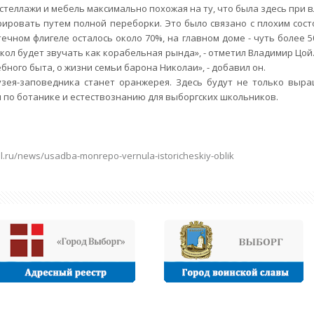
стеллажи и мебель максимально похожая на ту, что была здесь при 
ировать путем полной переборки. Это было связано с плохим сост
ечном флигеле осталось около 70%, на главном доме - чуть более 5
окол будет звучать как корабельная рында», - отметил Владимир Цой
бного быта, о жизни семьи барона Николаи», - добавил он.
зея-заповедника станет оранжерея. Здесь будут не только выращ
по ботанике и естествознанию для выборгских школьников.
bl.ru/news/usadba-monrepo-vernula-istoricheskiy-oblik