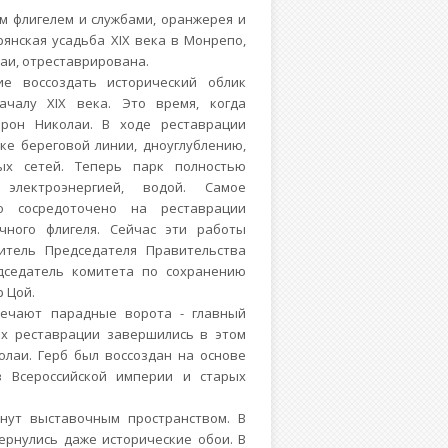
м флигелем и службами, оранжерея и
рянская усадьба XIX века в Монрепо,
аи, отреставрирована.
е воссоздать исторический облик
ачалу XIX века. Это время, когда
рон Николаи. В ходе реставрации
ке береговой линии, дноуглублению,
х сетей. Теперь парк полностью
электроэнергией, водой. Самое
о сосредоточено на реставрации
чного флигеля. Сейчас эти работы
титель Председателя Правительства
едседатель комитета по сохранению
 Цой.
речают парадные ворота - главный
их реставрации завершились в этом
лаи. Герб был воссоздан на основе
в Всероссийской империи и старых
нут выставочным пространством. В
ернулись даже исторические обои. В