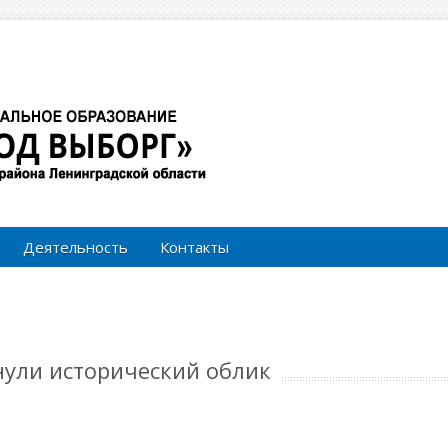
Форма поиска
Поиск
Деятельность
Контакты
нули исторический облик