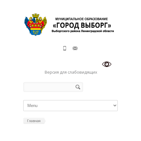
Перейти к основному содержанию
Версия для слабовидящих
Форма поиска
Поиск
Главная