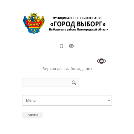
Перейти к основному содержанию
Версия для слабовидящих
Форма поиска
Поиск
Главная