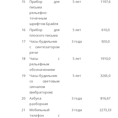
15
Прибор для
5 лет
1197,6
письма
рельефно-
точечным
шрифтом Брайля
16
Прибор для
5 лет
610,0
плоского письма
17
Часы-будильник
3 года
920,0
с синтезатором
речи
18
Часы с
5 лет
1910,0
рельефным
обозначением
19
Часы-будильник
5 лет
3265,0
со световым
сигналом
(вибратором)
20
Азбука
3 года
816,67
разборная
21
Мобильный
3 года
2273,33
телефон с