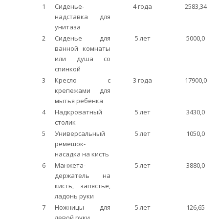
1
Сиденье-
4 года
2583,34
надставка для
унитаза
2
Сиденье для
5 лет
5000,0
ванной комнаты
или душа со
спинкой
3
Кресло с
3 года
17900,0
крепежами для
мытья ребенка
4
Надкроватный
5 лет
3430,0
столик
5
Универсальный
5 лет
1050,0
ремешок-
насадка на кисть
6
Манжета-
5 лет
3880,0
держатель на
кисть, запястье,
ладонь руки
7
Ножницы для
5 лет
126,65
левой руки