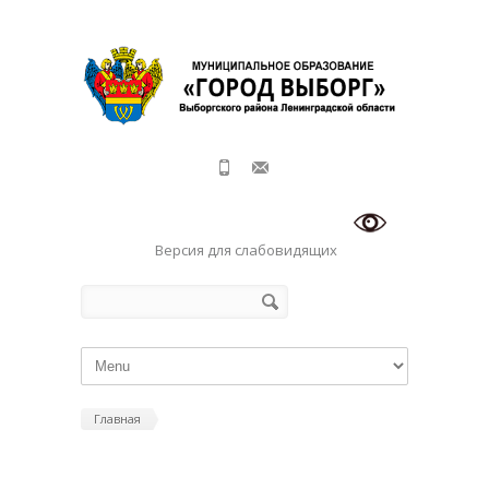
Перейти к основному содержанию
Версия для слабовидящих
Форма поиска
Поиск
Главная