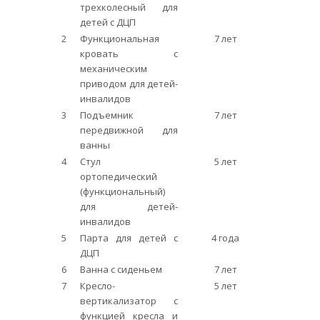
трехколесный для
детей с ДЦП
2
Функциональная
7 лет
кровать с
механическим
приводом для детей-
инвалидов
3
Подъемник
7 лет
передвижной для
ванны
4
Стул
5 лет
ортопедический
(функциональный)
для детей-
инвалидов
5
Парта для детей с
4 года
ДЦП
6
Ванна с сиденьем
7 лет
7
Кресло-
5 лет
вертикализатор с
функцией кресла и