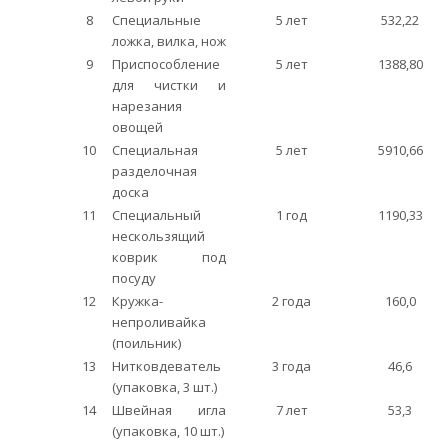
8
Специальные
5 лет
532,22
ложка, вилка, нож
9
Приспособление
5 лет
1388,80
для чистки и
нарезания
овощей
10
Специальная
5 лет
5910,66
разделочная
доска
11
Специальный
1 год
1190,33
нескользящий
коврик под
посуду
12
Кружка-
2 года
160,0
непроливайка
(поильник)
13
Нитковдеватель
3 года
46,6
(упаковка, 3 шт.)
14
Швейная игла
7 лет
53,3
(упаковка, 10 шт.)