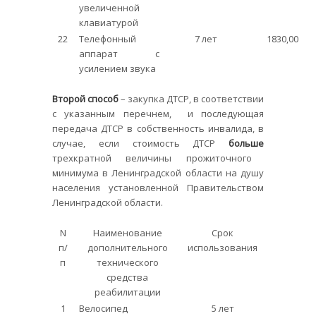
увеличенной
клавиатурой
22
Телефонный
7 лет
1830,00
аппарат с
усилением звука
Второй способ
– закупка ДТСР, в соответствии
с указанным перечнем, и последующая
передача ДТСР в собственность инвалида, в
случае, если стоимость ДТСР
больше
трехкратной величины прожиточного
минимума в Ленинградской области на душу
населения установленной Правительством
Ленинградской области.
N
Наименование
Срок
п/
дополнительного
использования
п
технического
средства
реабилитации
1
Велосипед
5 лет