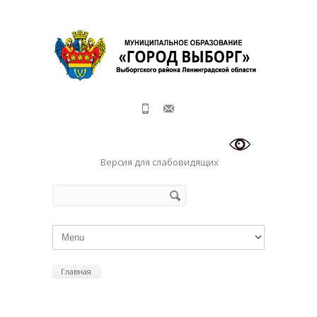
Перейти к основному содержанию
Версия для слабовидящих
Форма поиска
Поиск
Главная