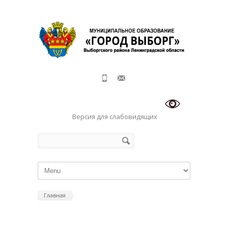
Перейти к основному содержанию
Версия для слабовидящих
Форма поиска
Поиск
Главная