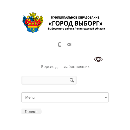
Перейти к основному содержанию
Версия для слабовидящих
Форма поиска
Поиск
Главная