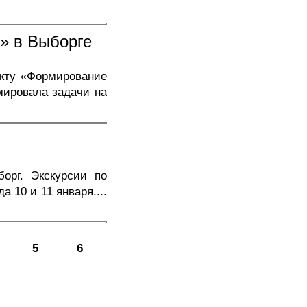
» в Выборге
екту «Формирование
мировала задачи на
орг. Экскурсии по
а 10 и 11 января.
...
5
6